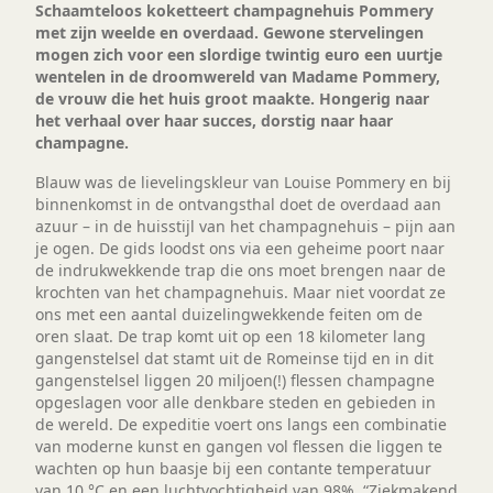
Schaamteloos koketteert champagnehuis Pommery
met zijn weelde en overdaad. Gewone stervelingen
mogen zich voor een slordige twintig euro een uurtje
wentelen in de droomwereld van Madame Pommery,
de vrouw die het huis groot maakte. Hongerig naar
het verhaal over haar succes, dorstig naar haar
champagne.
Blauw was de lievelingskleur van Louise Pommery en bij
binnenkomst in de ontvangsthal doet de overdaad aan
azuur – in de huisstijl van het champagnehuis – pijn aan
je ogen. De gids loodst ons via een geheime poort naar
de indrukwekkende trap die ons moet brengen naar de
krochten van het champagnehuis. Maar niet voordat ze
ons met een aantal duizelingwekkende feiten om de
oren slaat. De trap komt uit op een 18 kilometer lang
gangenstelsel dat stamt uit de Romeinse tijd en in dit
gangenstelsel liggen 20 miljoen(!) flessen champagne
opgeslagen voor alle denkbare steden en gebieden in
de wereld. De expeditie voert ons langs een combinatie
van moderne kunst en gangen vol flessen die liggen te
wachten op hun baasje bij een contante temperatuur
van 10 °C en een luchtvochtigheid van 98%. “Ziekmakend