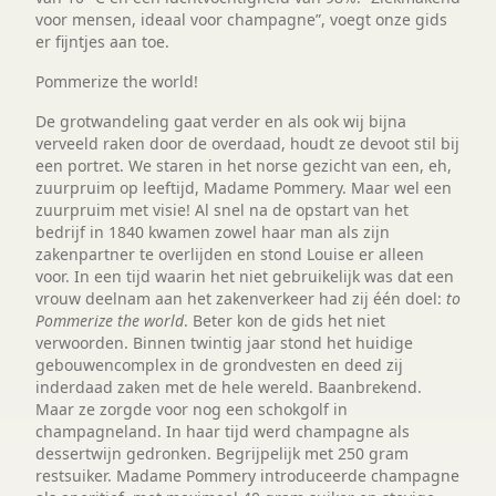
voor mensen, ideaal voor champagne”, voegt onze gids
er fijntjes aan toe.
Pommerize the world!
De grotwandeling gaat verder en als ook wij bijna
verveeld raken door de overdaad, houdt ze devoot stil bij
een portret. We staren in het norse gezicht van een, eh,
zuurpruim op leeftijd, Madame Pommery. Maar wel een
zuurpruim met visie! Al snel na de opstart van het
bedrijf in 1840 kwamen zowel haar man als zijn
zakenpartner te overlijden en stond Louise er alleen
voor. In een tijd waarin het niet gebruikelijk was dat een
vrouw deelnam aan het zakenverkeer had zij één doel:
to
Pommerize the world
. Beter kon de gids het niet
verwoorden. Binnen twintig jaar stond het huidige
gebouwencomplex in de grondvesten en deed zij
inderdaad zaken met de hele wereld. Baanbrekend.
Maar ze zorgde voor nog een schokgolf in
champagneland. In haar tijd werd champagne als
dessertwijn gedronken. Begrijpelijk met 250 gram
restsuiker. Madame Pommery introduceerde champagne