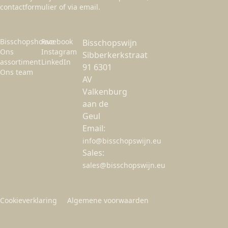
contactformulier of via email.
Bisschopshoeve
Facebook
Bisschopswijn
Ons
Instagram
Sibberkerkstraat
assortiment
LinkedIn
91 6301
Ons team
AV
Valkenburg
aan de
Geul
Email:
info@bisschopswijn.eu
Sales:
sales@bisschopswijn.eu
Cookieverklaring
Algemene voorwaarden