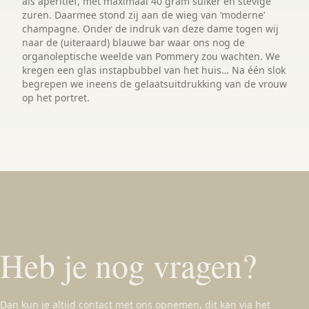
als aperitief, met maximaal 40 gram suiker en stevige
zuren. Daarmee stond zij aan de wieg van ‘moderne’
champagne. Onder de indruk van deze dame togen wij
naar de (uiteraard) blauwe bar waar ons nog de
organoleptische weelde van Pommery zou wachten. We
kregen een glas instapbubbel van het huis… Na één slok
begrepen we ineens de gelaatsuitdrukking van de vrouw
op het portret.
Heb je nog vragen?
Dan kun je altijd contact met ons opnemen, dit kan via het